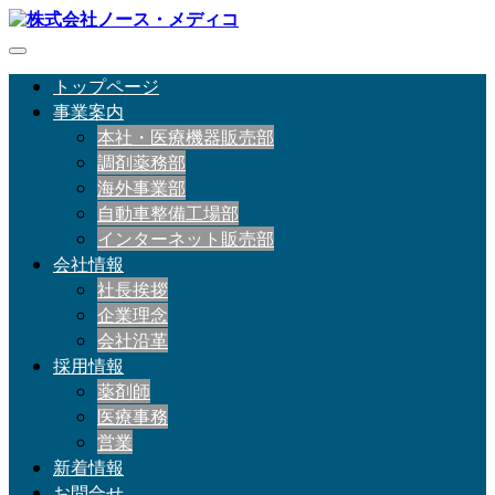
トップページ
事業案内
本社・医療機器販売部
調剤薬務部
海外事業部
自動車整備工場部
インターネット販売部
会社情報
社長挨拶
企業理念
会社沿革
採用情報
薬剤師
医療事務
営業
新着情報
お問合せ