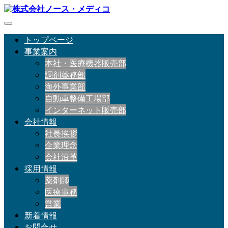
トップページ
事業案内
本社・医療機器販売部
調剤薬務部
海外事業部
自動車整備工場部
インターネット販売部
会社情報
社長挨拶
企業理念
会社沿革
採用情報
薬剤師
医療事務
営業
新着情報
お問合せ